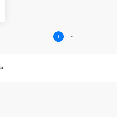
«
1
»
ır.