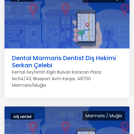
Dental Marmaris Dentist Diş Hekimi
Serkan Çelebi
Kemal Seyfettin Elgin Bulvarı Karacan Plaza
No:54/43, Blueport Avm Karşısı, 48700
Marmaris/Muğla
Marmaris / Muğla
DIŞ HEKIMI