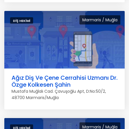
Marmaris / Muğla
DIŞ HEKIMI
Ağız Diş Ve Çene Cerrahisi Uzmanı Dr.
Özge Kolkesen Şahin
Mustafa Muğlalı Cad. Çavuşoğlu Apt, D:No:50/2,
48700 Marmaris/Muğla
Marmaris / Muğla
DIŞ HEKIMI