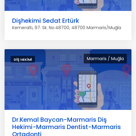
Dişhekimi Sedat Ertürk
Kemeraltı, 97. Sk. No:48700, 48700 Marmaris/Muğla
Marmaris / Muğla
DIŞ HEKIMI
Dr.Kemal Baycan-Marmaris Diş
Hekimi-Marmaris Dentist-Marmaris
Ortadonti