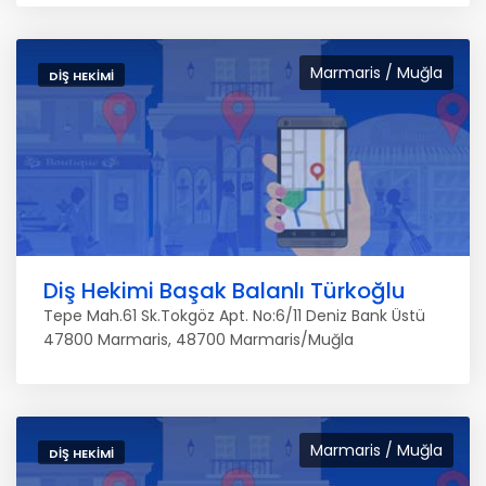
Marmaris / Muğla
DIŞ HEKIMI
Diş Hekimi Başak Balanlı Türkoğlu
Tepe Mah.61 Sk.Tokgöz Apt. No:6/11 Deniz Bank Üstü
47800 Marmaris, 48700 Marmaris/Muğla
Marmaris / Muğla
DIŞ HEKIMI