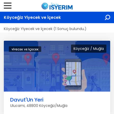
Köyceğiz Yiyecek ve İçecek
Köyceğiz Yiyecek ve İçecek (1 Sonuç bulundu.)
Köyceğiz / Muğla
YIYECEK VE İÇECEK
Davut'Un Yeri
Ulucami, 48800 Köyceğiz/Muğla