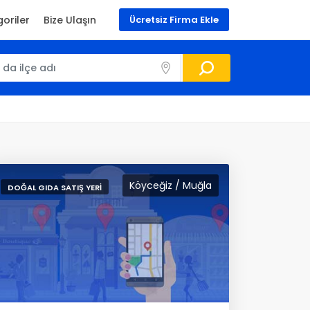
oriler
Bize Ulaşın
Ücretsiz Firma Ekle
Köyceğiz / Muğla
DOĞAL GIDA SATIŞ YERI