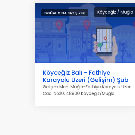
Köyceğiz / Muğla
DOĞAL GIDA SATIŞ YERI
Köyceğiz Balı - Fethiye
Karayolu Üzeri (Gelişim) Şub
Gelişim Mah. Muğla-Fethiye Karayolu Üzeri
Cad. No:10, 48800 Köyceğiz/Muğla