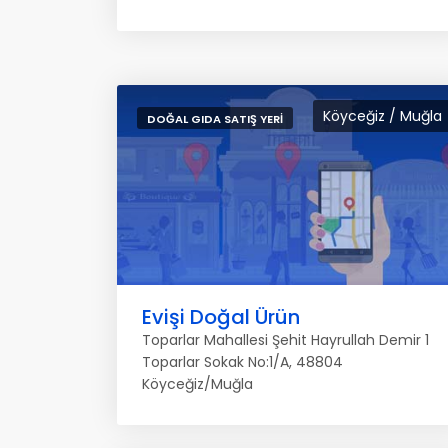
Köyceğiz / Muğla
DOĞAL GIDA SATIŞ YERI
Evişi Doğal Ürün
Toparlar Mahallesi Şehit Hayrullah Demir 1
Toparlar Sokak No:1/A, 48804
Köyceğiz/Muğla