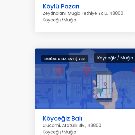
Köylü Pazarı
Zeytinalanı, Muğla Fethiye Yolu, 48800
Köyceğiz/Muğla
Köyceğiz / Muğla
DOĞAL GIDA SATIŞ YERI
Köyceğiz Balı
Ulucami, Atatürk Blv., 48800
Köyceğiz/Muğla