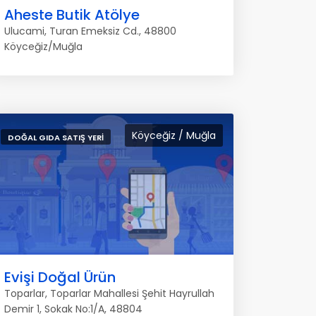
Aheste Butik Atölye
Ulucami, Turan Emeksiz Cd., 48800
Köyceğiz/Muğla
Köyceğiz / Muğla
DOĞAL GIDA SATIŞ YERI
Evişi Doğal Ürün
Toparlar, Toparlar Mahallesi Şehit Hayrullah
Demir 1, Sokak No:1/A, 48804