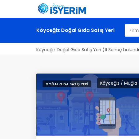
Köyceğiz Doğal Gıda Satış Yeri
Köyceğiz Doğal Gıda Satış Yeri (11 Sonuç bulund
Köyceğiz / Muğla
DOĞAL GIDA SATIŞ YERI