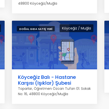
48800 Köyceğiz/Muğla
Köyceğiz / Muğla
DOĞAL GIDA SATIŞ YERI
Köyceğiz Balı - Hastane
Karşısı (Işıklar) Şubesi
Toparlar, Öğretmen Özcan Tufan 01. Sokak
No: 16, 48800 Köyceğiz/Muğla