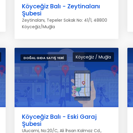
Köyceğiz Balı - Zeytinalanı
Şubesi
Zeytinalanı, Tepeler Sokak No: 41/1, 48800
Köyceğiz/Muğla
Köyceğiz / Muğla
DOĞAL GIDA SATIŞ YERI
Köyceğiz Balı - Eski Garaj
Şubesi
Ulucami, No:20/C, Ali İhsan Kalmaz Cd.,