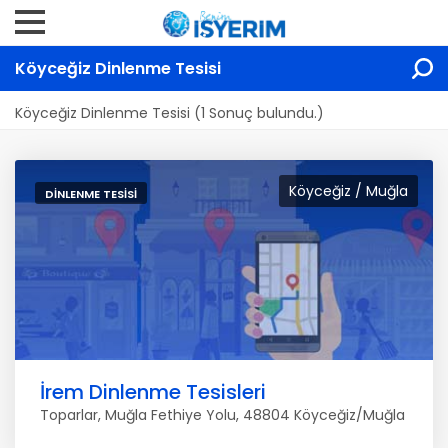
Köyceğiz Dinlenme Tesisi
Köyceğiz Dinlenme Tesisi (1 Sonuç bulundu.)
Köyceğiz / Muğla
DINLENME TESISI
İrem Dinlenme Tesisleri
Toparlar, Muğla Fethiye Yolu, 48804 Köyceğiz/Muğla