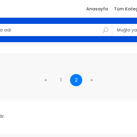
Anasayfa
Tüm Kateg
«
1
2
»
ır.