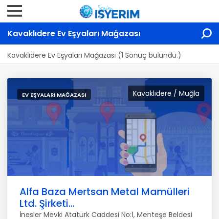
Kavaklıdere Ev Eşyaları Mağazası
Kavaklıdere Ev Eşyaları Mağazası (1 Sonuç bulundu.)
Kavaklıdere / Muğla
EV EŞYALARI MAĞAZASI
Alfa Baza Mertsan Metal Mamülleri
Ltd. Şirketi...
İnesler Mevki Atatürk Caddesi No:1, Menteşe Beldesi