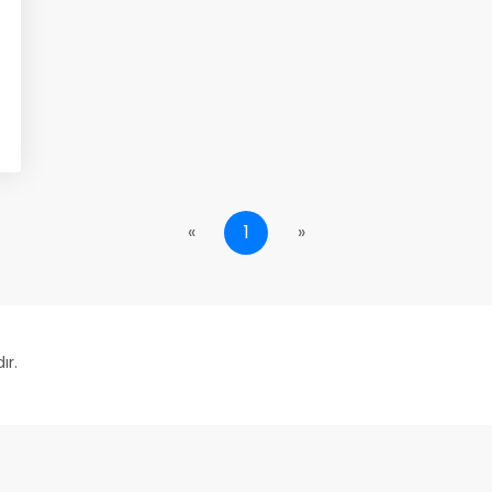
«
1
»
ır.