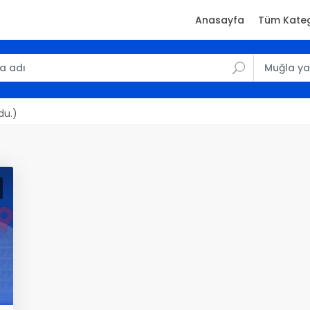
Anasayfa
Tüm Kateg
du.)