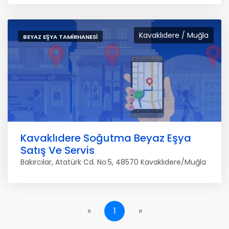
Kavaklıdere / Muğla
BEYAZ EŞYA TAMIRHANESI
Kavaklıdere Soğutma Beyaz Eşya
Satış Ve Servis
Bakırcılar, Atatürk Cd. No:5, 48570 Kavaklıdere/Muğla
«
1
»