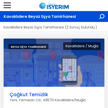
Kavaklıdere Beyaz Eşya Tamirhanesi
Kavaklıdere Beyaz Eşya Tamirhanesi (2 Sonuç bulundu.)
Kavaklıdere / Muğla
BEYAZ EŞYA TAMIRHANESI
Çağkut Temizlik
Yeni, Yamasan Cd., 48570 Kavaklıdere/Muğla