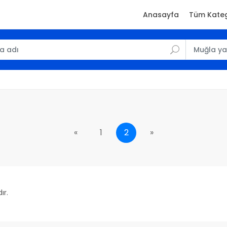
Anasayfa
Tüm Kateg
«
1
2
»
ır.