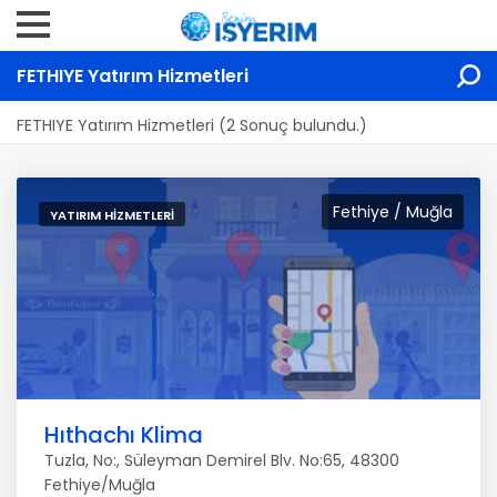
FETHIYE Yatırım Hizmetleri
FETHIYE Yatırım Hizmetleri (2 Sonuç bulundu.)
Fethiye / Muğla
YATIRIM HIZMETLERI
Hıthachı Klima
Tuzla, No:, Süleyman Demirel Blv. No:65, 48300
Fethiye/Muğla