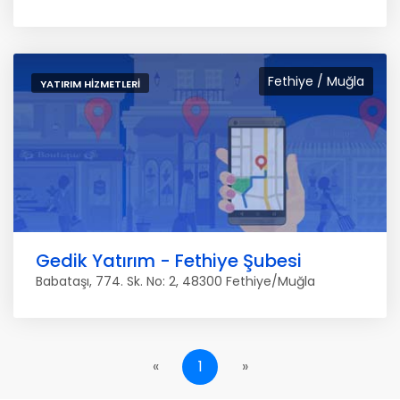
Fethiye / Muğla
YATIRIM HIZMETLERI
Gedik Yatırım - Fethiye Şubesi
Babataşı, 774. Sk. No: 2, 48300 Fethiye/Muğla
«
1
»