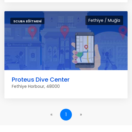
Fethiye / Muğla
SCUBA EĞITMENI
Proteus Dive Center
Fethiye Horbour, 48000
«
1
»