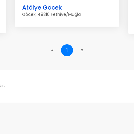
Atölye Göcek
Göcek, 48310 Fethiye/Muğla
«
1
»
ır.