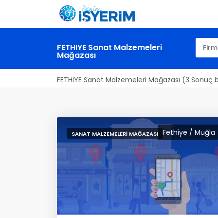
FETHIYE Sanat Malzemeleri
Mağazası
FETHIYE Sanat Malzemeleri Mağazası (3 Sonuç 
Fethiye / Muğla
SANAT MALZEMELERI MAĞAZASI