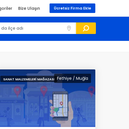
oriler
Bize Ulaşın
Ücretsiz Firma Ekle
Fethiye / Muğla
SANAT MALZEMELERI MAĞAZASI