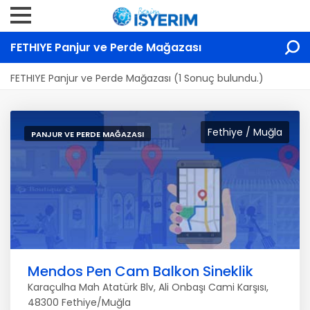
FETHIYE Panjur ve Perde Mağazası
FETHIYE Panjur ve Perde Mağazası (1 Sonuç bulundu.)
Fethiye / Muğla
PANJUR VE PERDE MAĞAZASI
Mendos Pen Cam Balkon Sineklik
Karaçulha Mah Atatürk Blv, Ali Onbaşı Cami Karşısı,
48300 Fethiye/Muğla