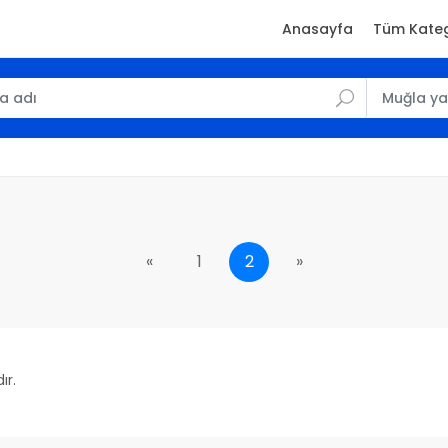
Anasayfa
Tüm Kateg
«
1
2
»
ır.