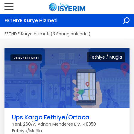
FETHIYE Kurye Hizmeti
FETHIYE Kurye Hizmeti (3 Sonuç bulundu.)
Fethiye / Muğla
KURYE HIZMETI
Ups Kargo Fethiye/Ortaca
Yeni, 260/A, Adnan Menderes Blv., 48350
Fethiye/Muğla