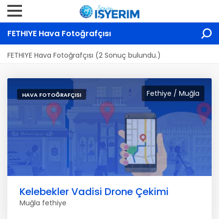
FETHIYE Hava Fotoğrafçısı
FETHIYE Hava Fotoğrafçısı (2 Sonuç bulundu.)
Fethiye / Muğla
HAVA FOTOĞRAFÇISI
Kelebekler Vadisi Drone Çekimi
Muğla fethiye