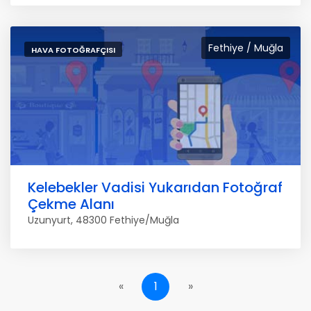
Fethiye / Muğla
HAVA FOTOĞRAFÇISI
Kelebekler Vadisi Yukarıdan Fotoğraf
Çekme Alanı
Uzunyurt, 48300 Fethiye/Muğla
«
1
»