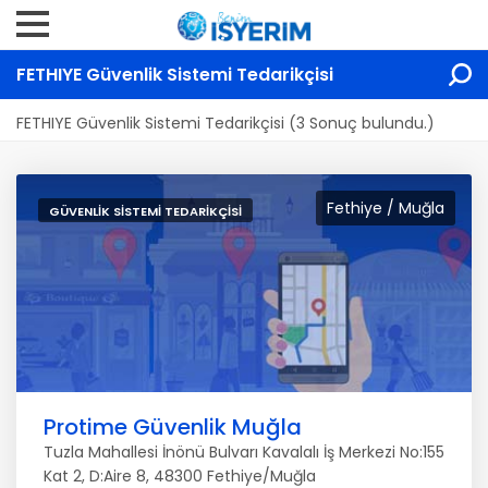
FETHIYE Güvenlik Sistemi Tedarikçisi
FETHIYE Güvenlik Sistemi Tedarikçisi (3 Sonuç bulundu.)
Fethiye / Muğla
GÜVENLIK SISTEMI TEDARIKÇISI
Protime Güvenlik Muğla
Tuzla Mahallesi İnönü Bulvarı Kavalalı İş Merkezi No:155
Kat 2, D:Aire 8, 48300 Fethiye/Muğla