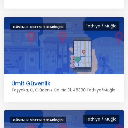
Fethiye / Muğla
GÜVENLIK SISTEMI TEDARIKÇISI
Ümit Güvenlik
Taşyaka, C, Ölüdeniz Cd. No:31, 48300 Fethiye/Muğla
Fethiye / Muğla
GÜVENLIK SISTEMI TEDARIKÇISI