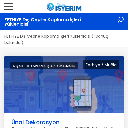
FETHIYE Dış Cephe Kaplama İşleri
Yüklenicisi
FETHIYE Dış Cephe Kaplama İşleri Yüklenicisi (1 Sonuç
bulundu.)
Fethiye / Muğla
DIŞ CEPHE KAPLAMA İŞLERI YÜKLENICISI
Ünal Dekorasyon