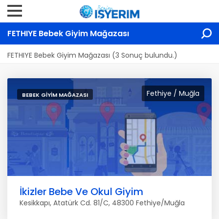
FETHIYE Bebek Giyim Mağazası
FETHIYE Bebek Giyim Mağazası (3 Sonuç bulundu.)
Fethiye / Muğla
BEBEK GIYIM MAĞAZASI
İkizler Bebe Ve Okul Giyim
Kesikkapı, Atatürk Cd. 81/C, 48300 Fethiye/Muğla