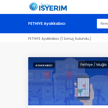
FETHIYE Ayakkabıcı
FETHIYE Ayakkabıcı (1 Sonuç bulundu.)
Fethiye / Muğla
AYAKKABICI