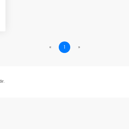
«
1
»
ır.