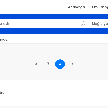
Anasayfa
Tüm Kateg
undu.)
«
3
4
»
ır.