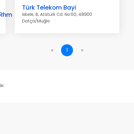
Türk Telekom Bayi
_Rhm
İskele, B, Atatürk Cd. No:60, 48900
Datça/Muğla
«
1
»
ır.