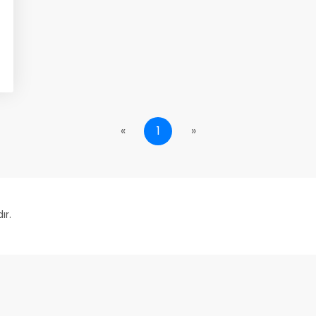
«
1
»
ır.