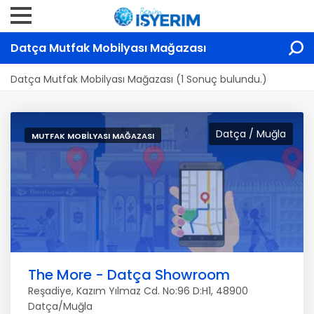
Datça Mutfak Mobilyası Mağazası
Datça Mutfak Mobilyası Mağazası (1 Sonuç bulundu.)
Datça / Muğla
MUTFAK MOBILYASI MAĞAZASI
The More - Datça Showroom
Reşadiye, Kazım Yılmaz Cd. No:96 D:H1, 48900
Datça/Muğla