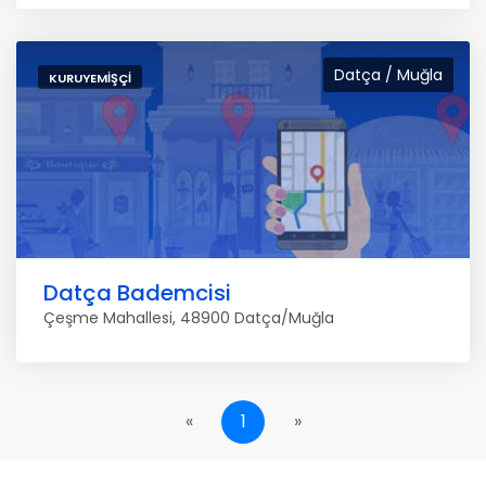
Datça / Muğla
KURUYEMIŞÇI
Datça Bademcisi
Çeşme Mahallesi, 48900 Datça/Muğla
«
1
»