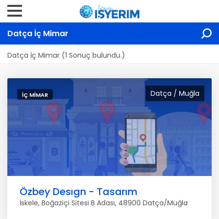
Datça İç Mimar
Datça İç Mimar (1 Sonuç bulundu.)
Datça / Muğla
İÇ MIMAR
Özbey Desıgn - Tasarım
İskele, Boğaziçi Sitesi B Adası, 48900 Datça/Muğla