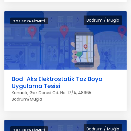
Bodrum / Muğla
TOZ BOYA HIZMETI
Bod-Aks Elektrostatik Toz Boya
Uygulama Tesisi
Konacık, Gaz Deresi Cd. No: 17/A, 48965
Bodrum/Muğla
Bodrum / Muğla
TOZ BOYA HIZMETI