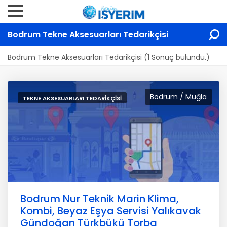
Bodrum Tekne Aksesuarları Tedarikçisi
Bodrum Tekne Aksesuarları Tedarikçisi (1 Sonuç bulundu.)
Bodrum / Muğla
TEKNE AKSESUARLARI TEDARIKÇISI
Bodrum Nur Teknik Marin Klima,
Kombi, Beyaz Eşya Servisi Yalıkavak
Gündoğan Türkbükü Torba