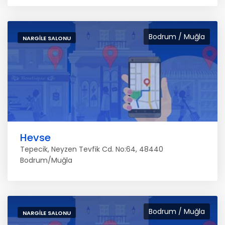
Bodrum / Muğla
NARGILE SALONU
Hevse
Tepecik, Neyzen Tevfik Cd. No:64, 48440
Bodrum/Muğla
Bodrum / Muğla
NARGILE SALONU