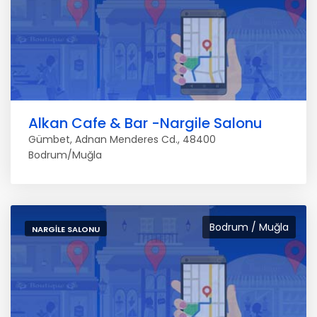
Alkan Cafe & Bar -Nargile Salonu
Gümbet, Adnan Menderes Cd., 48400
Bodrum/Muğla
Bodrum / Muğla
NARGILE SALONU