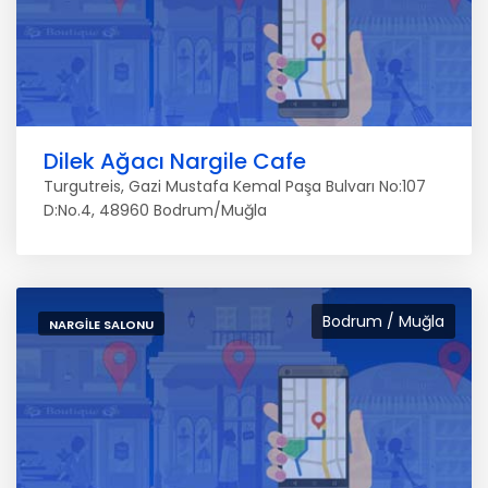
Dilek Ağacı Nargile Cafe
Turgutreis, Gazi Mustafa Kemal Paşa Bulvarı No:107
D:No.4, 48960 Bodrum/Muğla
Bodrum / Muğla
NARGILE SALONU