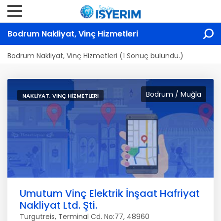
Bodrum Nakliyat, Vinç Hizmetleri
Bodrum Nakliyat, Vinç Hizmetleri (1 Sonuç bulundu.)
Bodrum / Muğla
NAKLIYAT, VINÇ HIZMETLERI
Umutum Vinç Elektrik İnşaat Hafriyat
Nakliyat Ltd. Şti.
Turgutreis, Terminal Cd. No:77, 48960