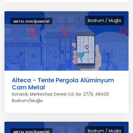
Bodrum / Muğla
METAL SON İŞLEMCISI
Alteca - Tente Pergola Alüminyum
Cam Metal
Konacık, MerkezGaz Deresi Cd. No: 27/9, 48400
Bodrum/Muğla
Bodrum / Muğla
METAL SON İŞLEMCISI