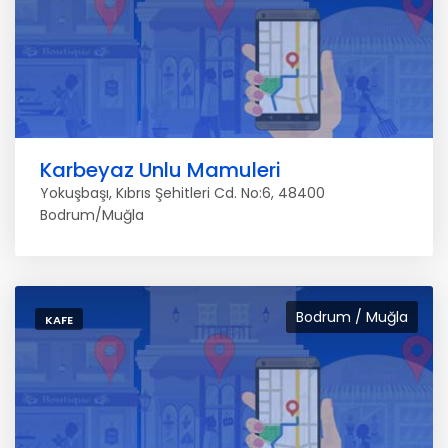
Karbeyaz Unlu Mamuleri
Yokuşbaşı, Kıbrıs Şehitleri Cd. No:6, 48400
Bodrum/Muğla
Bodrum / Muğla
KAFE