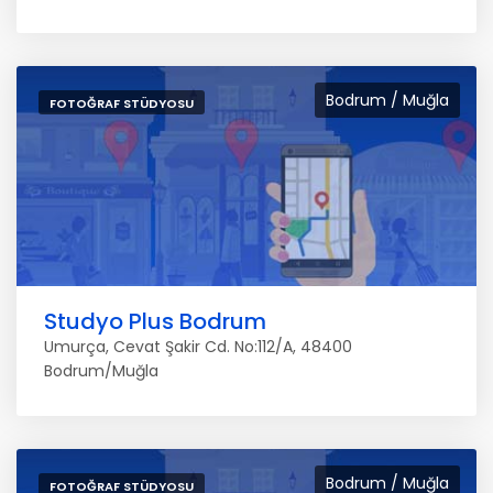
Bodrum / Muğla
FOTOĞRAF STÜDYOSU
Studyo Plus Bodrum
Umurça, Cevat Şakir Cd. No:112/A, 48400
Bodrum/Muğla
Bodrum / Muğla
FOTOĞRAF STÜDYOSU