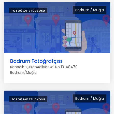
Bodrum / Muğla
FOTOĞRAF STÜDYOSU
Bodrum Fotoğrafçısı
Konacık, ÇırkanAdliye Cd. No 13, 48470
Bodrum/Muğla
Bodrum / Muğla
FOTOĞRAF STÜDYOSU