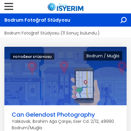
Bodrum Fotoğraf Stüdyosu
Bodrum Fotoğraf Stüdyosu (11 Sonuç bulundu.)
Bodrum / Muğla
FOTOĞRAF STÜDYOSU
Can Gelendost Photography
Yalıkavak, İbrahim Ağa Çarşısı, Eser Cd. 2/12, 48990
Bodrum/Muğla