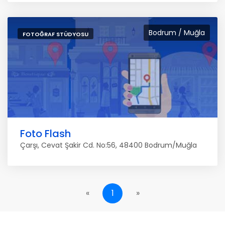
Bodrum / Muğla
FOTOĞRAF STÜDYOSU
Foto Flash
Çarşı, Cevat Şakir Cd. No:56, 48400 Bodrum/Muğla
«
1
»