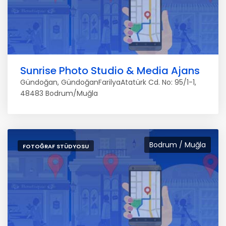
Sunrise Photo Studio & Media Ajans
Gündoğan, GündoğanFarilyaAtatürk Cd. No: 95/1-1,
48483 Bodrum/Muğla
Bodrum / Muğla
FOTOĞRAF STÜDYOSU