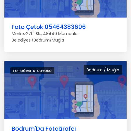
Foto Çetok 05464383606
Merkez270. Sk., 48440 Mumcular
Belediyesi/Bodrum/Muğla
Bodrum / Muğla
FOTOĞRAF STÜDYOSU
Bodrum'Da Fotoğrafçı