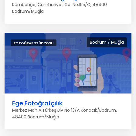
Kumbahçe, Cumhuriyet Cd. No:155/C, 48400
Bodrum/Muğla
Bodrum / Muğla
FOTOĞRAF STÜDYOSU
Ege Fotoğrafçılık
Merkez Mah A.Türkeş Blv No 13/A Konacık/Bodrum,
48400 Bodrum/Muğla