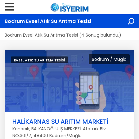
Bodrum Evsel Atık Su Arıtma Tesisi
Bodrum Evsel Atık Su Arıtma Tesisi (4 Sonuç bulundu.)
Bodrum / Muğla
EVSEL ATIK SU ARITMA TESISI
HALİKARNAS SU ARITIM MARKETİ
Konacık, BALKANOĞLU İŞ MERKEZİ, Atatürk Blv.
NO:301/7, 48400 Bodrum/Muğla