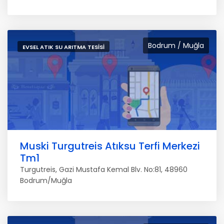
Bodrum / Muğla
EVSEL ATIK SU ARITMA TESISI
Muski Turgutreis Atıksu Terfi Merkezi
Tm1
Turgutreis, Gazi Mustafa Kemal Blv. No:81, 48960
Bodrum/Muğla