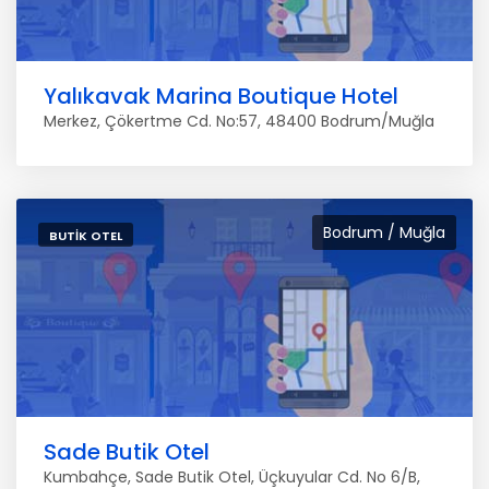
Yalıkavak Marina Boutique Hotel
Merkez, Çökertme Cd. No:57, 48400 Bodrum/Muğla
Bodrum / Muğla
BUTIK OTEL
Sade Butik Otel
Kumbahçe, Sade Butik Otel, Üçkuyular Cd. No 6/B,