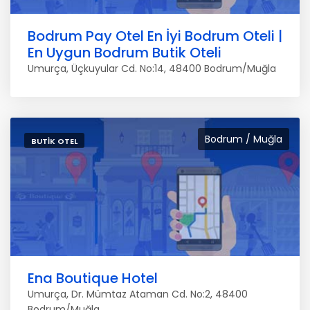
Bodrum Pay Otel En İyi Bodrum Oteli |
En Uygun Bodrum Butik Oteli
Umurça, Üçkuyular Cd. No:14, 48400 Bodrum/Muğla
Bodrum / Muğla
BUTIK OTEL
Ena Boutique Hotel
Umurça, Dr. Mümtaz Ataman Cd. No:2, 48400
Bodrum/Muğla