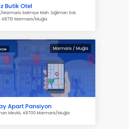
z Butik Otel
/Marmaris Selimiye Mah. Sığliman Sok.
, 48710 Marmaris/Muğla
Marmaris / Muğla
YON
ay Apart Pansiyon
iman Mevkii, 48700 Marmaris/Muğla