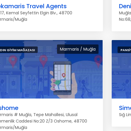
ekamaris Travel Agents
Deni
17, Kemal Seyfettin Elgin Blv., 48700
Muğla
rmaris/Muğla
No:68
Marmaris / Muğla
DIN GIYIM MAĞAZASI
PANSI
shome
Sim
rmaris # Muğla, Tepe Mahallesi, Ulusal
Sığ L
emenlik Caddesi No:20 Z/3 Oshome, 48700
rmaris/Muğla