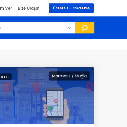
am Ver
Bize Ulaşın
Ücretsiz Firma Ekle
s
Marmaris / Muğla
 OTEL