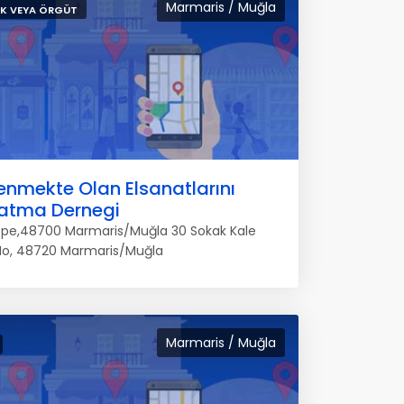
Marmaris / Muğla
K VEYA ÖRGÜT
enmekte Olan Elsanatlarını
atma Dernegi
epe,48700 Marmaris/Muğla 30 Sokak Kale
No, 48720 Marmaris/Muğla
Marmaris / Muğla