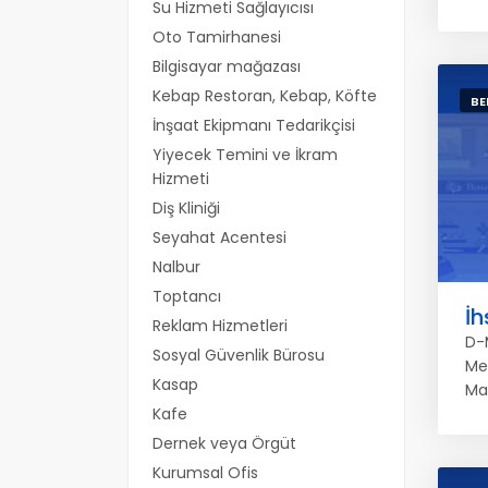
Su Hizmeti Sağlayıcısı
Oto Tamirhanesi
Bilgisayar mağazası
Kebap Restoran, Kebap, Köfte
BE
İnşaat Ekipmanı Tedarikçisi
Yiyecek Temini ve İkram
Hizmeti
Diş Kliniği
Seyahat Acentesi
Nalbur
Toptancı
İh
Reklam Hizmetleri
D-
Sosyal Güvenlik Bürosu
Me
Kasap
Ma
Kafe
Dernek veya Örgüt
Kurumsal Ofis