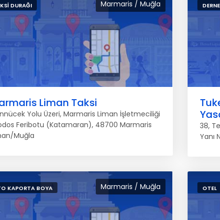
Marmaris / Muğla
KSI DURAĞI
DERNE
armaris Liman Taksi
Tuk
Yas
nnücek Yolu Üzeri, Marmaris Liman İşletmeciliği
odos Feribotu (Katamaran), 48700 Marmaris
38, T
man/Muğla
Yanı 
Marmaris / Muğla
O KAPORTA BOYA
OTEL