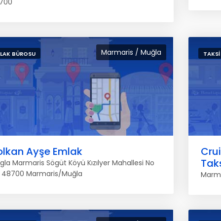
700
Marmaris / Muğla
LAK BÜROSU
TAKSI
olkan Ayşe Emlak
Crui
Tak
gla Marmaris Sögüt Köyü Kızılyer Mahallesi No
, 48700 Marmaris/Muğla
Marma