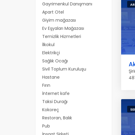
Gayrimenkul Danışmanı
AR
Apart Otel
Giyim mağazası
Ev Eşyaları Mağazası
Temizlik Hizmetleri
İlkokul
Elektrikçi
Sağlık Ocağı
Ak
Sivil Toplum Kuruluşu
Şir
Hastane
48
Fırın
İnternet kafe
Taksi Durağı
Kokoreç
SE
Restoran, Balık
Pub
İnşaat Şirketi