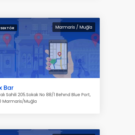
Marmaris / Muğla
 SEKTÖR
x Bar
lı Sahili 205.Sokak No 88/1 Behınd Blue Port,
 Marmaris/Muğla