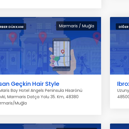
Marmaris / Muğla
RBER DÜKKANI
DIĞER
san Geçkin Hair Style
Ibro
Maris Bay Hotel Angels Peninsula Hisarönü
Uzunya
vki, Marmaris Datça Yolu 35. Km, 48380
48500
rmaris/Muğla