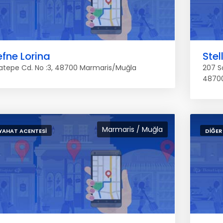
fne Lorina
Stel
atepe Cd. No :3, 48700 Marmaris/Muğla
207 S
4870
Marmaris / Muğla
YAHAT ACENTESI
DIĞER