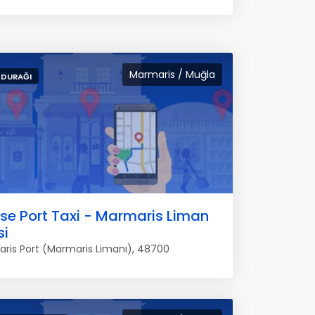
Marmaris / Muğla
 DURAĞI
se Port Taxi - Marmaris Liman
si
ris Port (Marmaris Limanı), 48700