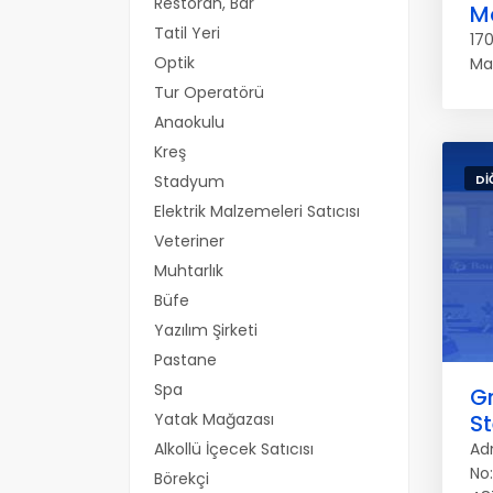
Restoran, Bar
M
Tatil Yeri
170
Optik
Ma
Tur Operatörü
Anaokulu
Kreş
Stadyum
DI
Elektrik Malzemeleri Satıcısı
Veteriner
Muhtarlık
Büfe
Yazılım Şirketi
Pastane
Spa
Gr
Yatak Mağazası
St
Alkollü İçecek Satıcısı
Ad
No:
Börekçi