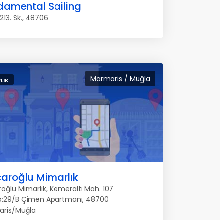
damental Sailing
 213. Sk., 48706
Marmaris / Muğla
LIK
aroğlu Mimarlık
oğlu Mimarlık, Kemeraltı Mah. 107
o:29/B Çimen Apartmanı, 48700
ris/Muğla