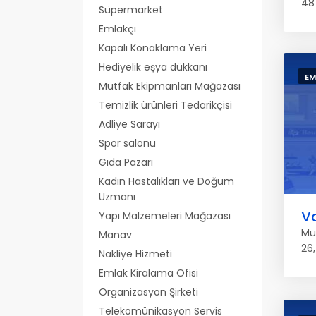
48
Süpermarket
Emlakçı
Kapalı Konaklama Yeri
Hediyelik eşya dükkanı
EM
Mutfak Ekipmanları Mağazası
Temizlik ürünleri Tedarikçisi
Adliye Sarayı
Spor salonu
Gıda Pazarı
Kadın Hastalıkları ve Doğum
Uzmanı
V
Yapı Malzemeleri Mağazası
Mu
Manav
26
Nakliye Hizmeti
Emlak Kiralama Ofisi
Organizasyon Şirketi
Telekomünikasyon Servis