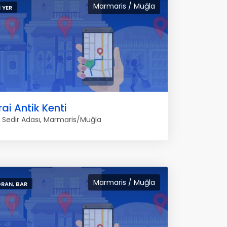
Marmaris / Muğla
 YER
ai Antik Kenti
 Sedir Adası, Marmaris/Muğla
Marmaris / Muğla
RAN, BAR