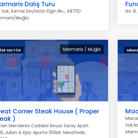
armaris Dalış Turu
Fun
 Sok, Kemal Seyfettin Elgin Blv., 48700
No: 8,
rmaris/Muğla
Marmaris / Muğla
ĞER SEKTÖR
MIMAR
eat Corner Steak House ( Proper
Mac
eak )
Macar
Sok.N
nan Menderes Caddesi Beyaz Saray Apart.
Marma
9, Julian & Epic Aparta 100Mt. Mesafede,