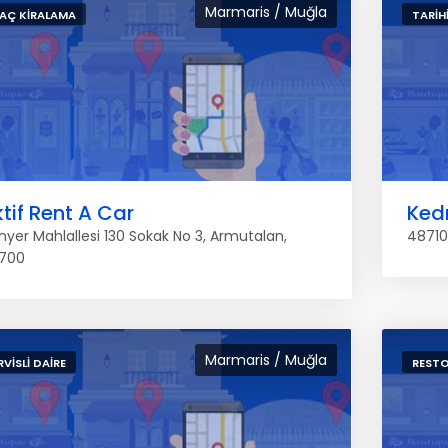
Marmaris / Muğla
AÇ KIRALAMA
TARIHI
tif Rent A Car
Kedr
inyer Mahlallesi 130 Sokak No 3, Armutalan,
48710
700
Marmaris / Muğla
RVISLI DAIRE
RESTO