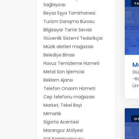
TA
Sağlayıcısı
Beyaz Eşya Tamirhanesi
Turizm Danışma Bürosu
Bilgisayar Tamir Servisi
Güvenlik Sistemi Tedarikçisi
Müzik aletleri mağazası
Belediye Binası
Havuz Temizleme Hizmeti
M
Metal Son İşlemcisi
Gü
-R
Reklam Ajansı
Li
Telefon Onarım Hizmeti
Cep telefonu mağazası
Market, Tekel Bayi
Mimarlık
OT
Sigorta Acentesi
Marangoz Atölyesi
Yat Komisyoncusu