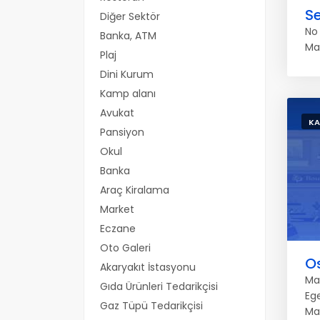
S
Diğer Sektör
No 
Banka, ATM
Ma
Plaj
Dini Kurum
Kamp alanı
Avukat
KA
Pansiyon
Okul
Banka
Araç Kiralama
Market
Eczane
Oto Galeri
O
Akaryakıt İstasyonu
Ma
Gıda Ürünleri Tedarikçisi
Eg
Gaz Tüpü Tedarikçisi
Ma