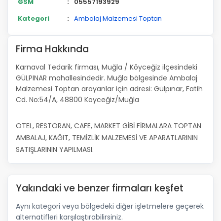
GSM
:
05557193929
Kategori
:
Ambalaj Malzemesi Toptan
Firma Hakkında
Karnaval Tedarik firması, Muğla / Köyceğiz ilçesindeki
GÜLPINAR mahallesindedir. Muğla bölgesinde Ambalaj
Malzemesi Toptan arayanlar için adresi: Gülpınar, Fatih
Cd. No:54/A, 48800 Köyceğiz/Muğla
OTEL, RESTORAN, CAFE, MARKET GİBİ FİRMALARA TOPTAN
AMBALAJ, KAĞIT, TEMİZLİK MALZEMESİ VE APARATLARININ
SATIŞLARININ YAPILMASI.
Yakındaki ve benzer firmaları keşfet
Aynı kategori veya bölgedeki diğer işletmelere geçerek
alternatifleri karşılaştırabilirsiniz.