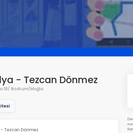
lya - Tezcan Dönmez
 No:18/ Bodrum/Muğla
itesi
Dön
mes
a - Tezcan Dönmez
Reh