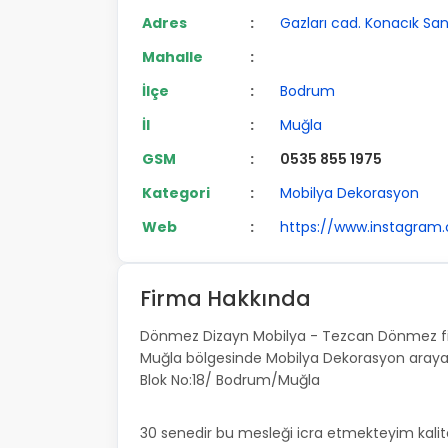
Adres
:
Gazları cad. Konacık San
Mahalle
:
İlçe
:
Bodrum
İl
:
Muğla
GSM
:
0535 855 1975
Kategori
:
Mobilya Dekorasyon
Web
:
https://www.instagra
Firma Hakkında
Dönmez Dizayn Mobilya - Tezcan Dönmez fir
Muğla bölgesinde Mobilya Dekorasyon arayanla
Blok No:18/ Bodrum/Muğla
30 senedir bu mesleği icra etmekteyim kalite