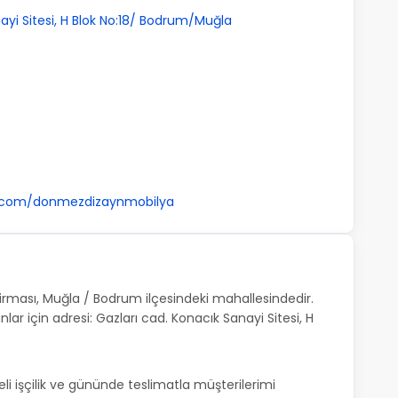
ayi Sitesi, H Blok No:18/ Bodrum/Muğla
m.com/donmezdizaynmobilya
ması, Muğla / Bodrum ilçesindeki mahallesindedir.
r için adresi: Gazları cad. Konacık Sanayi Sitesi, H
li işçilik ve gününde teslimatla müşterilerimi