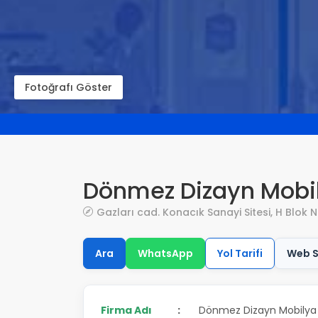
Fotoğrafı Göster
Dönmez Dizayn Mobi
Gazları cad. Konacık Sanayi Sitesi, H Blok
Ara
WhatsApp
Yol Tarifi
Web S
Firma Adı
:
Dönmez Dizayn Mobily