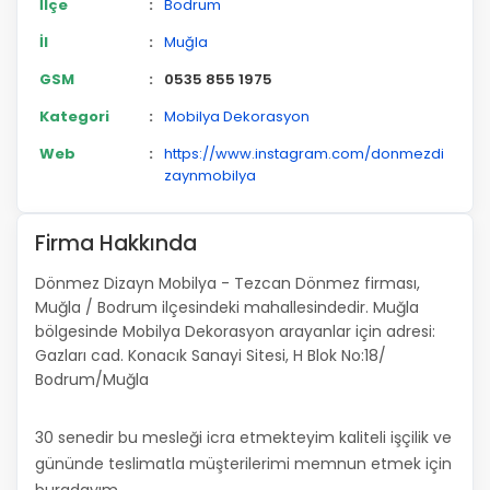
İlçe
:
Bodrum
İl
:
Muğla
GSM
:
0535 855 1975
Kategori
:
Mobilya Dekorasyon
Web
:
https://www.instagram.com/donmezdi
zaynmobilya
Firma Hakkında
Dönmez Dizayn Mobilya - Tezcan Dönmez firması,
Muğla / Bodrum ilçesindeki mahallesindedir. Muğla
bölgesinde Mobilya Dekorasyon arayanlar için adresi:
Gazları cad. Konacık Sanayi Sitesi, H Blok No:18/
Bodrum/Muğla
30 senedir bu mesleği icra etmekteyim kaliteli işçilik ve
gününde teslimatla müşterilerimi memnun etmek için