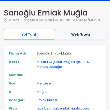
Sarıoğlu Emlak Muğla
M. Kat 1 Org.Must.Muğlalı İşh, 113. Sk., Menteşe/Muğla
Yol Tarifi
Web Sitesi
Firma Adı
:
Sarıoğlu Emlak Muğla
Adres
:
M. Kat 1 Org.Must.Muğlalı İşh, 113. Sk.,
Menteşe/Muğla
Mahalle
:
İlçe
:
Menteşe
İl
:
Muğla
Kategori
:
Emlak Bürosu
Web
:
http://sariogluemlakmugla.com/