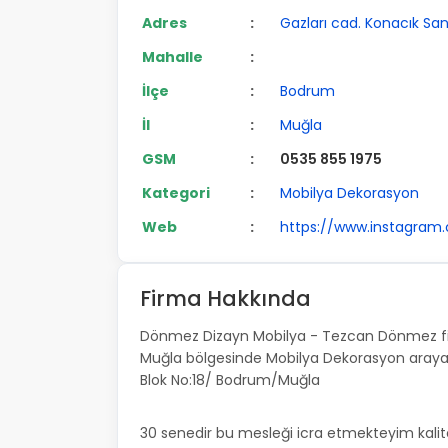
Adres
:
Gazları cad. Konacık San
Mahalle
:
İlçe
:
Bodrum
İl
:
Muğla
GSM
:
0535 855 1975
Kategori
:
Mobilya Dekorasyon
Web
:
https://www.instagra
Firma Hakkında
Dönmez Dizayn Mobilya - Tezcan Dönmez fir
Muğla bölgesinde Mobilya Dekorasyon arayanla
Blok No:18/ Bodrum/Muğla
30 senedir bu mesleği icra etmekteyim kalite