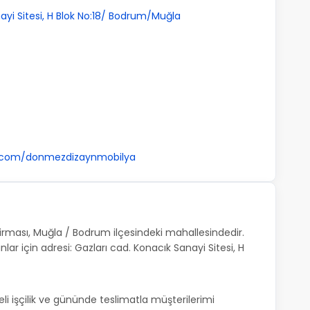
ayi Sitesi, H Blok No:18/ Bodrum/Muğla
m.com/donmezdizaynmobilya
ması, Muğla / Bodrum ilçesindeki mahallesindedir.
r için adresi: Gazları cad. Konacık Sanayi Sitesi, H
li işçilik ve gününde teslimatla müşterilerimi