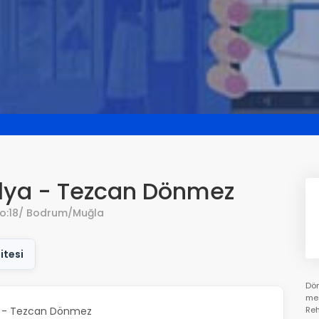
lya - Tezcan Dönmez
 No:18/ Bodrum/Muğla
itesi
Dön
mes
a - Tezcan Dönmez
Reh