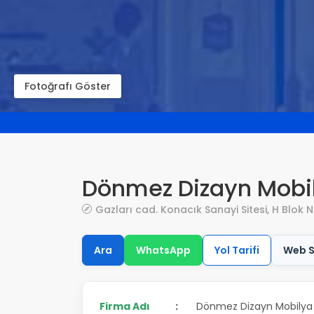
Fotoğrafı Göster
Dönmez Dizayn Mobi
Gazları cad. Konacık Sanayi Sitesi, H Blok
Ara
WhatsApp
Yol Tarifi
Web S
Firma Adı
:
Dönmez Dizayn Mobily