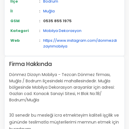
İlçe
:
Bodrum
İl
:
Muğla
GSM
:
0535 855 1975
Kategori
:
Mobilya Dekorasyon
Web
:
https://www.instagram.com/donmezdi
zaynmobilya
Firma Hakkında
Dönmez Dizayn Mobilya - Tezcan Dönmez firması,
Muğla / Bodrum ilçesindeki mahallesindedir. Muğla
bölgesinde Mobilya Dekorasyon arayanlar için adresi:
Gazları cad. Konacık Sanayi Sitesi, H Blok No:18/
Bodrum/Muğla
30 senedir bu mesleği icra etmekteyim kaliteli işçilik ve
gününde teslimatla müşterilerimi memnun etmek için