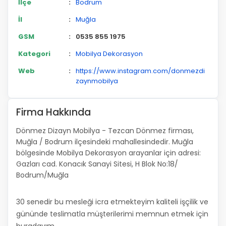
İlçe
:
Bodrum
İl
:
Muğla
GSM
:
0535 855 1975
Kategori
:
Mobilya Dekorasyon
Web
:
https://www.instagram.com/donmezdi
zaynmobilya
Firma Hakkında
Dönmez Dizayn Mobilya - Tezcan Dönmez firması,
Muğla / Bodrum ilçesindeki mahallesindedir. Muğla
bölgesinde Mobilya Dekorasyon arayanlar için adresi:
Gazları cad. Konacık Sanayi Sitesi, H Blok No:18/
Bodrum/Muğla
30 senedir bu mesleği icra etmekteyim kaliteli işçilik ve
gününde teslimatla müşterilerimi memnun etmek için